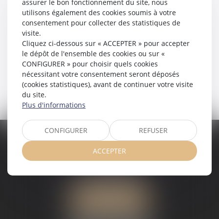
assurer le bon fonctionnement du site, nous
Actualités
utilisons également des cookies soumis à votre
consentement pour collecter des statistiques de
Honoraires
visite.
Contact
Cliquez ci-dessous sur « ACCEPTER » pour accepter
Plan du site
le dépôt de l'ensemble des cookies ou sur «
Mentions légales
CONFIGURER » pour choisir quels cookies
Politique de cookies
nécessitant votre consentement seront déposés
(cookies statistiques), avant de continuer votre visite
Politique de confidentialité
du site.
Plus d'informations
CONFIGURER
REFUSER
VALÉRIE VALADAS-BATIFOIS AVOCAT
ACCEPTER
30, avenue Messine
75008 PARIS
Tél :
+33 (0) 1 89 91 12 00
Port :
06 76 53 78 03
ME LOCALISER