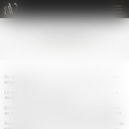
DROIT DES SUCCESSIONS ET
PATRIMONIAL
Sur le papier, le droit de succession apparaît comme une
simple formalité.
Le testament indique la répartition des liquidités comme
des biens mobiliers et immobiliers.
En l’absence de testament, la loi prévoit une transmission
de l’héritage en fonction du lien de parenté avec le défunt.
Pourtant, dans un cas comme dans l’autre, la quote-part du
patrimoine et des biens à percevoir peut ne pas satisfaire