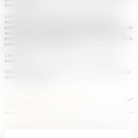
tous les héritiers.
Les intérêts divergents d’ordre financiers et humains
accentuent les conflits latents ou révélés et sont les
principales causes de conflits successoraux. Bon nombre de
successions font éclater des désaccords familiaux ce qui
peut conduire à un blocage de la succession et empêche le
partage par simple acte notarié.
L’avocat entre alors en jeu pour tenter de débloquer la
succession.
Un avocat en droit de succession offre une médiation pour
une solution équitable.
LE DROIT DES SUCCESSIONS ET SES
ASPECTS FISCAUX
LE DROIT DES SUCCESSIONS ET CES CAS
LITIGIEUX