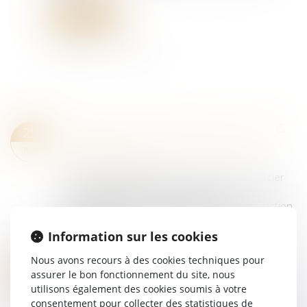
Lire la suite
LA RÉDUCTION GÉNÉRALE DÉGRESSIVE UNIQUE
29
Droit du travail - Employeurs
/
Droit de la
JUIN
protection sociale
En tant qu'employeur, vous pouvez bénéficier
d'une réduction de charges sur les
rémunérations de vos salariés : c'est la réduction
générale dégressive unique (RGDU) des
Information sur les cookies
cotisati...
Lire la suite
Nous avons recours à des cookies techniques pour
LA DURÉE DES ARRÊTS DE TRAVAIL SERA PLAFONNÉE À PARTIR DU 1ER SEPTEMBRE
26
assurer le bon fonctionnement du site, nous
Droit du travail - Employeurs
/
Droit de la
JUIN
utilisons également des cookies soumis à votre
protection sociale
consentement pour collecter des statistiques de