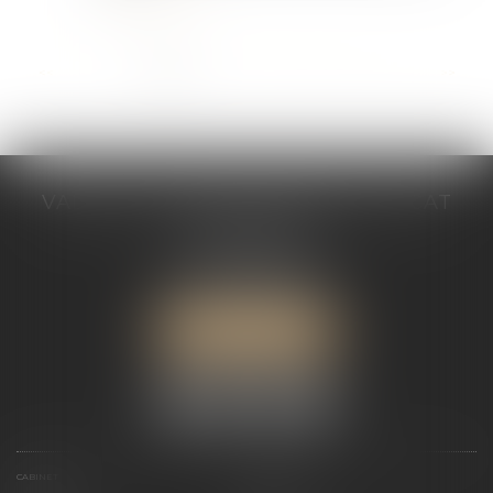
...
<<
<
1
2
3
4
5
6
7
>
>>
VALÉRIE VALADAS-BATIFOIS AVOCAT
30, avenue Messine
75008 PARIS
Tél :
+33 (0) 1 89 91 12 00
Port :
06 76 53 78 03
ME LOCALISER
CABINET
PRÉSENTATION