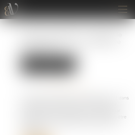
Cotisations AT/MP : contester le
taux ne suffit pas à contester le
classement
Droit du travail - Employeurs
Droit de la protection sociale
Publié le :
06/07/2026
Source :
www.lemag-juridique.com
La décision de classement d'un établissement dans
une catégorie de risque AT/MP constitue une
décision autonome qui peut être contestée par
l'employeur. Cette contestation doit toutefois être
exercée dans le délai de deux mois suivant sa
notification...