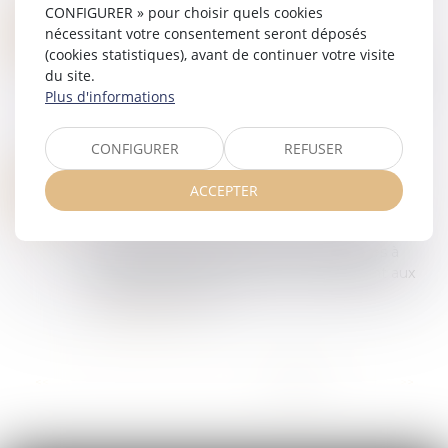
Lire la suite
CONFIGURER » pour choisir quels cookies
RENTRÉE SCOLAIRE 2022 : QUELLES SONT LES RÈGLES PRÉVUES PAR LE CODE DU TRAVAIL ?
30
nécessitant votre consentement seront déposés
Droit du travail - Salariés
(cookies statistiques), avant de continuer votre visite
AOÛT
du site.
Jeudi 1er septembre, pour beaucoup de salariés,
Plus d'informations
cela sonne la fin des vacances et le retour à
l’école. Certains sont en train de réfléchir à
comment ils vont s’organiser pour ce...
CONFIGURER
REFUSER
Lire la suite
DES BONS D’ACHAT DE RENTRÉE SCOLAIRE POUR LES SALARIÉS
17
ACCEPTER
Droit du travail - Salariés
AOÛT
Dès lors qu’ils respectent certains critères, les
bons d’achat que vous offrez à vos salariés à
l’occasion de la rentrée scolaire échappent aux
cotisations sociales.
Lire la suite
...
<<
<
3
4
5
6
7
8
9
>
>>