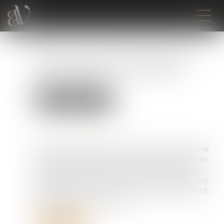
Quelle prime d’intéressement
pour le salarié en congé de
reclassement ?
Droit du travail - Salariés
Publié le :
01/08/2022
Source :
www.efl.fr
Le salarié en congé de reclassement bénéficie par
principe de l’intéressement, mais les modalités de
répartition, fixées par l’accord d’intéressement,
peuvent aboutir à une prime nulle. Le congé n’est
pas assimilé par la loi à du temps de travail effectif,
indique la Cour de cassation.
Lire la suite