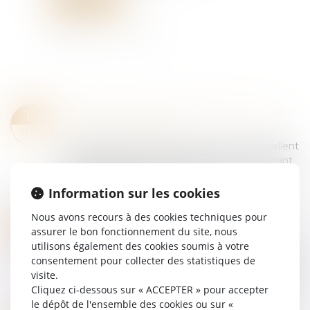
ATTESTATION DE FORMATION : QUELLE RESPONSABILITÉ DE L’EMPLOYEUR ?
13
Droit du travail - Salariés
SEPT.
Plusieurs décisions de justice récentes rappellent
les employeurs à leur responsabilité concernant
les attestations de formation : contenu, remise …
Les enseignements à retenir...
Information sur les cookies
Lire la suite
Nous avons recours à des cookies techniques pour
LES JOURS DE RTT NON PRIS PEUVENT DÉSORMAIS ÊTRE PAYÉS
06
assurer le bon fonctionnement du site, nous
Droit du travail - Salariés
SEPT.
utilisons également des cookies soumis à votre
Alors que l’inflation reste à un niveau élevé, c’est
consentement pour collecter des statistiques de
l’une des mesures visant à redonner du pouvoir
visite.
d’achat aux Français : le rachat de jours de RTT
Cliquez ci-dessous sur « ACCEPTER » pour accepter
par l’entreprise. Le disposi...
le dépôt de l'ensemble des cookies ou sur «