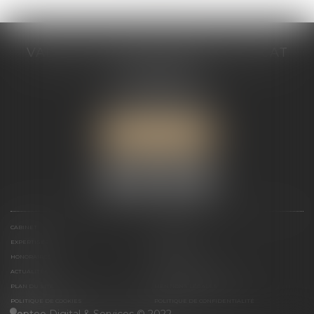
VALÉRIE VALADAS-BATIFOIS AVOCAT
30, avenue Messine
75008 PARIS
Tél :
+33 (0) 1 89 91 12 00
Port :
06 76 53 78 03
ME LOCALISER
CABINET
PRÉSENTATION
EXPERTISES
ACTUALITÉS
HONORAIRES
CONTACT
ACTUALITÉS
ACTUALITÉS DU CABINET
PLAN DU SITE
MENTIONS LÉGALES
POLITIQUE DE COOKIES
POLITIQUE DE CONFIDENTIALITÉ
Septeo Digital & Services © 2022