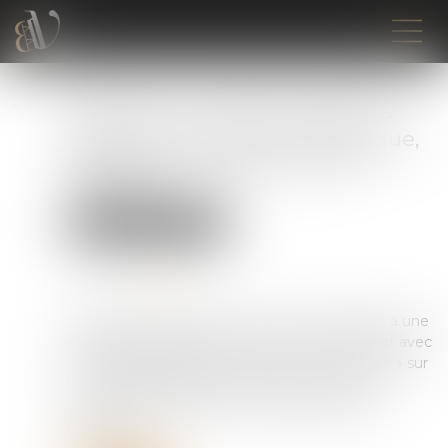
Maternité : protection absolue
pendant le congé pathologique,
mais pas pendant un arrêt
maladie
Droit du travail - Salariés
Publié le :
24/10/2022
Source :
www.efl.fr
Si le médecin prescrivant un arrêt de travail lié à une
grossesse oublie de cocher la case « en rapport avec
un état pathologique résultant de la grossesse » sur
le formulaire destiné à la sécurité sociale et à
l’employeur, la salariée ne bénéficie pas de la
protection …