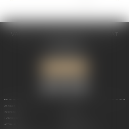
...
<<
<
3
4
5
6
7
8
9
>
>>
VALÉRIE VALADAS-BATIFOIS AVOCAT
30, avenue Messine
75008 PARIS
Tél :
+33 (0) 1 89 91 12 00
Port :
06 76 53 78 03
ME LOCALISER
CABINET
PRÉSENTATION
EXPERTISES
ACTUALITÉS
HONORAIRES
CONTACT
ACTUALITÉS
ACTUALITÉS DU CABINET