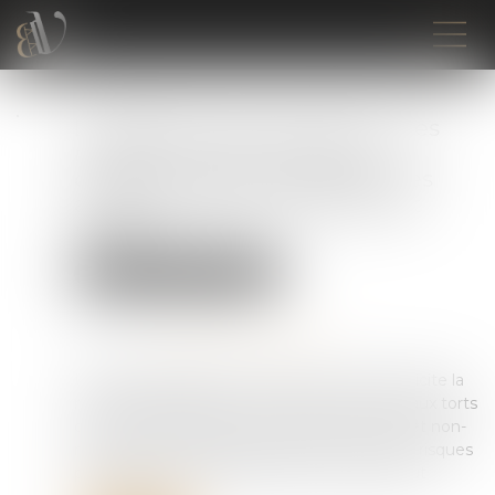
L’obligation de prévention des
risques professionnels est
distincte de la prohibition des
agissements de harcèlement
moral
Droit du travail - Employeurs
Publié le :
02/08/2022
Source :
www.editions-legislatives.fr
Un salarié engagé en qualité de vendeur sollicite la
résiliation judiciaire de son contrat de travail aux torts
de son employeur pour harcèlement moral et non-
respect de son obligation de prévention des risques
professionnels. Il est finalement licenci&eacut