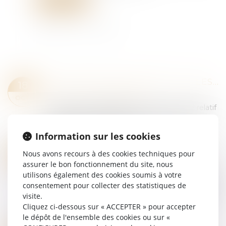
Lire la suite
PUBLICATION DU DÉCRET SUR LES LANCEURS D'ALERTE
18
Droit du travail - Employeurs
OCT.
Le décret n° 2022-1284 du 3 octobre 2022 relatif
aux lanceurs d’alerte a été publié au Journal
officiel du 4 octobre 2022...
Information sur les cookies
Lire la suite
INDIQUEZ‑VOUS L’ANCIENNETÉ SUR LES BULLETINS ?
11
Nous avons recours à des cookies techniques pour
Droit du travail - Employeurs
assurer le bon fonctionnement du site, nous
OCT.
utilisons également des cookies soumis à votre
Les mentions obligatoires du bulletin. Elles sont
consentement pour collecter des statistiques de
très nombreuses, et listées précisément par les
visite.
textes (C. trav. art. R 3243‑1) . A contrario, celles
Cliquez ci-dessous sur « ACCEPTER » pour accepter
non listées ne sont pas o...
le dépôt de l'ensemble des cookies ou sur «
Lire la suite