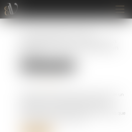
Le licenciement fondé
partiellement sur un abus non
avéré de la liberté d’expression
est nul
Droit du travail - Employeurs
Publié le :
20/09/2022
Source :
www.efl.fr
L’employeur doit être vigilant avant de licencier un
salarié au motif qu’il aurait abusé de sa liberté
d’expression. S’il s’avère que le salarié n’a pas
commis d’abus, son licenciement est nul, quels que
soient les autres griefs invoqués...