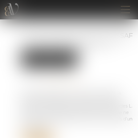
Si c’est un abus de droit, l’URSSAF
doit respecter la procédure
Droit du travail - Employeurs
Droit de la protection sociale
Publié le :
06/03/2023
Source :
www.actu-juridique.fr
Aux termes de l’article L. 243-7-2 du Code de la
sécurité sociale, afin d’en restituer le véritable
caractère, les organismes mentionnés aux articles L.
213-1 et L. 752-1 sont en droit d’écarter, comme ne
leur étant pas opposables, les actes constitutifs d’un
abus de droit...