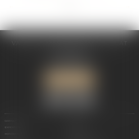
...
...
<<
<
15
16
17
18
19
20
21
>
>>
VALÉRIE VALADAS-BATIFOIS AVOCAT
30, avenue Messine
75008 PARIS
Tél :
+33 (0) 1 89 91 12 00
Port :
06 76 53 78 03
ME LOCALISER
CABINET
PRÉSENTATION
EXPERTISES
ACTUALITÉS
HONORAIRES
CONTACT