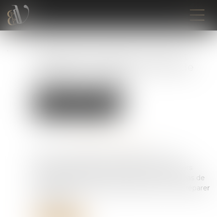
Indemnité transactionnelle et
cotisations sociales : la Cour de
cassation tranche !
Droit du travail - Employeurs
Droit de la protection sociale
Publié le :
14/02/2025
Source :
www.lemag-juridique.com
Dans un arrêt du 30 janvier 2025, la Cour de
cassation rappelle qu’une indemnité versée lors
d’une rupture du contrat de travail ne relève pas de
l’assiette des cotisations sociales si elle vise à réparer
un préjudice...