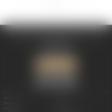
...
...
<<
<
3
4
5
6
7
8
9
>
>>
VALÉRIE VALADAS-BATIFOIS AVOCAT
30, avenue Messine
75008 PARIS
Tél :
+33 (0) 1 89 91 12 00
Port :
06 76 53 78 03
ME LOCALISER
CABINET
PRÉSENTATION
EXPERTISES
ACTUALITÉS
HONORAIRES
CONTACT