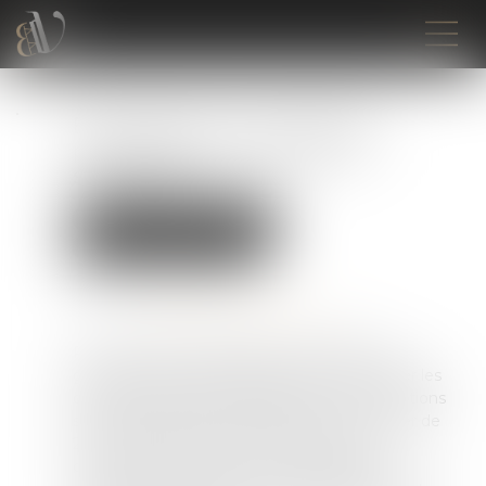
Exonération de cotisations
patronales : à quoi faut-il
s’attendre ?
Droit du travail - Employeurs
Droit de la protection sociale
Publié le :
21/10/2024
Source :
cabinet-rs.expert-infos.com
Pour favoriser la progression des salaires, le
gouvernement entend remanier et fusionner les
différents dispositifs d’allègement des cotisations
sociales patronales. Cela aboutirait, à compter de
2026, à une diminution du taux maximal
d’exonération de la réduction générale des