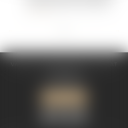
questionnaire portant sur les circonstances...
Lire la suite
...
...
<<
<
5
6
7
8
9
10
11
>
>>
VALÉRIE VALADAS-BATIFOIS AVOCAT
30, avenue Messine
75008 PARIS
Tél :
+33 (0) 1 89 91 12 00
Port :
06 76 53 78 03
ME LOCALISER