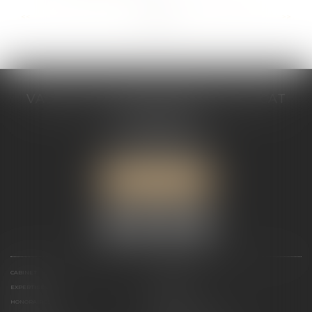
...
...
<<
<
12
13
14
15
16
17
18
>
>>
VALÉRIE VALADAS-BATIFOIS AVOCAT
30, avenue Messine
75008 PARIS
Tél :
+33 (0) 1 89 91 12 00
Port :
06 76 53 78 03
ME LOCALISER
CABINET
PRÉSENTATION
EXPERTISES
ACTUALITÉS
HONORAIRES
CONTACT