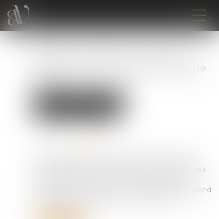
Comment déclarer en DSN un
salarié qui n’a pas de numéro de
SS ?
Droit du travail - Employeurs
Droit de la protection sociale
Publié le :
21/08/2023
Source :
www.legisocial.fr
C’est une situation que les gestionnaires de paie
connaissent bien : l’arrivée d’un nouveau salarié qui
ne dispose pas encore d’un numéro de SS (ou
propose un n° erroné). Le site net-entreprise répond
à cette problématique vis-à-vis de la DSN...