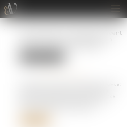
Les allocations chômage peuvent
désormais être suspendues en
cas de suspicion de fraude
Droit du travail - Salariés
Publié le :
15/07/2026
Source :
www.service-public.gouv.fr
La loi relative à la lutte contre les fraudes sociales et
fiscales a été promulguée le 25 juin 2026. Elle
prévoit de nouveaux moyens de détection et de
sanction des fraudes, notamment en ce qui
concerne les allocations de chômage...
Lire la suite