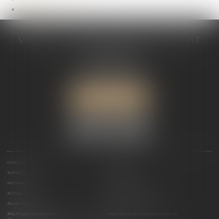
Actualités
VALÉRIE VALADAS-BATIFOIS AVOCAT
30, avenue Messine
75008 PARIS
Tél :
+33 (0) 1 89 91 12 00
Port :
06 76 53 78 03
ME LOCALISER
CABINET
PRÉSENTATION
EXPERTISES
ACTUALITÉS
HONORAIRES
CONTACT
ACTUALITÉS
ACTUALITÉS DU CABINET
PLAN DU SITE
MENTIONS LÉGALES
POLITIQUE DE COOKIES
POLITIQUE DE CONFIDENTIALITÉ