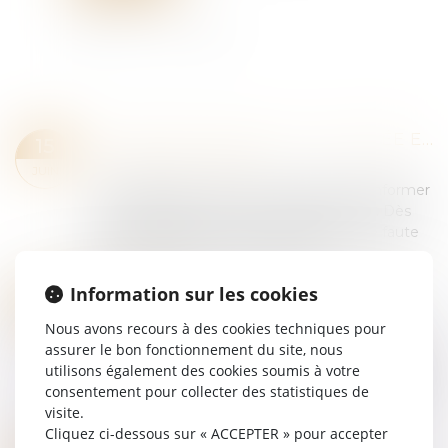
LA PROTECTION DE LA SALARIÉE ENCEINTE PRIME SUR L’OBLIGATION ALLÉGUÉE DE LOYAUTÉ
15
Droit du travail - Salariés
JUIN
Une salariée enceinte n’est pas tenue d’informer
son employeur de son état de grossesse. Dès
lors, son omission ne peut constituer une faute
grave justifiant son licenciement. T...
Lire la suite
Information sur les cookies
VISITE MÉDICALE DE REPRISE ET CONVENTION COLLECTIVE : L’EMPLOYEUR TENU MALGRÉ L’ÉVOLUTION DES TEXTES
21
Droit du travail - Salariés
MAI
Nous avons recours à des cookies techniques pour
Par cet arrêt, la Cour de cassation se prononce
assurer le bon fonctionnement du site, nous
sur l’obligation pour l’employeur d’organiser une
utilisons également des cookies soumis à votre
visite médicale de reprise à l’issue d’un arrêt de
consentement pour collecter des statistiques de
travail pour maladie...
visite.
Lire la suite
Cliquez ci-dessous sur « ACCEPTER » pour accepter