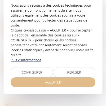
La Cour de cassation, saisie à la suite d’un
Nous avons recours à des cookies techniques pour
licenciement prononcé à l’encontre d’un salarié
assurer le bon fonctionnement du site, nous
ayant adressé au président directoire du groupe,
utilisons également des cookies soumis à votre
une lettre dans laquelle il dénonça...
consentement pour collecter des statistiques de
Lire la suite
visite.
N'OUBLIEZ PAS DE MODIFIER VOTRE PROCÉDURE DE RECUEIL DES ALERTES AVANT LE 1ER SEPTEMBRE !
20
Cliquez ci-dessous sur « ACCEPTER » pour accepter
Droit du travail - Employeurs
JUIL.
le dépôt de l'ensemble des cookies ou sur «
A partir du 1er septembre, les lanceurs d’alerte
CONFIGURER » pour choisir quels cookies
pourront effectuer un signalement directement
nécessitant votre consentement seront déposés
auprès d’une autorité externe, plutôt que de
(cookies statistiques), avant de continuer votre visite
devoir utiliser d’abord le dispositif...
du site.
Lire la suite
Plus d'informations
MODULATION DE LA CONTRIBUTION D’ASSURANCE CHÔMAGE
20
Droit du travail - Employeurs
/
Droit de la
JUIL.
CONFIGURER
REFUSER
protection sociale
La notification des taux modulés d’assurance
ACCEPTER
chômage, en application du dispositif dit de «
bonus-malus », repose sur plusieurs croisements
de données opérés par les opérateurs...
Lire la suite
TEMPS DE TRAJET