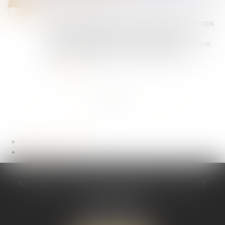
19
(NPU) Droit social
JUIL.
Cass. soc. 30 mars 2022 : contrepartie du temps
de trajet dépassant le temps normal Le
caractère suffisant de la contrepartie financière
au temps de déplacement professionne...
Lire la suite
...
...
<<
<
37
38
39
40
41
42
43
>
>>
Actualités du cabinet
Actualités
VALÉRIE VALADAS-BATIFOIS AVOCAT
30, avenue Messine
75008 PARIS
Tél :
+33 (0) 1 89 91 12 00