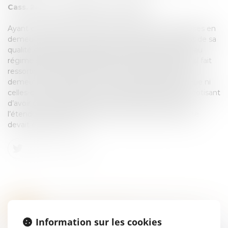
Cass. 2e civ. 7 avril 2022 n° 20-19130
Ayant constaté qu’il n’est fait mention ni dans les mises en
demeure, ni dans la contrainte, adressées au cotisant de sa
qualité de gérant de l’EURL pour laquelle il est affilié au
régime social des indépendants, la cour d’appel a ainsi fait
ressortir que l’activité mentionnée dans les mises en
demeure était erronée et en a exactement déduit que ni
celles-ci, ni la contrainte ne pouvaient permettre au cotisant
d’avoir connaissance de la nature, de la cause et de
l’étendue de son obligation, de sorte que la contrainte
devait être annulée
LE LICENCIEMENT EST NUL SI LES PROPOS NE SONT PAS INJURIEUX
25
Droit du travail - Salariés
Information sur les cookies
JUIL.