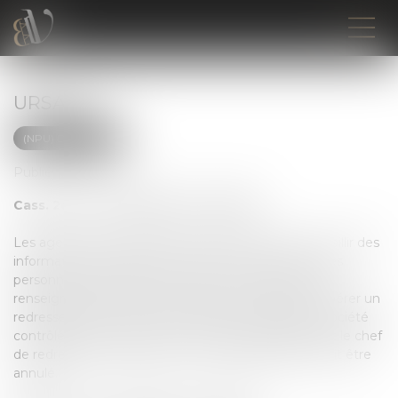
URSAFF
(NPU) Droit social
Publié le :
19/07/2022
Cass. 2e civ. 7 avril 2022 n° 20-17655
Les agents de contrôle de l’Urssaf ne peuvent recueillir des
informations qu’auprès de la société contrôlée et des
personnes rémunérées par celle-ci. Dès lors que les
renseignements pris en compte par l’Urssaf pour opérer un
redressement n’ont pas été obtenus auprès de la société
contrôlée, la procédure de contrôle est irrégulière et le chef
de redressement fondé sur ces renseignements doit être
annulé.