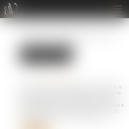
TVA sociale, financement de la
protection sociale
Droit du travail - Employeurs
Droit de la protection sociale
Publié le :
02/06/2025
Source :
www.vie-publique.fr
Lors de son intervention télévisée le 13 mai 2025, le
chef de l'État a évoqué la possibilité de réformer le
financement de la sécurité sociale en le faisant
peser davantage sur la consommation. Cette idée a
été reprise par le Premier ministre le 27 mai 2025.
De quoi s'agit-il ? Le point en six questions...