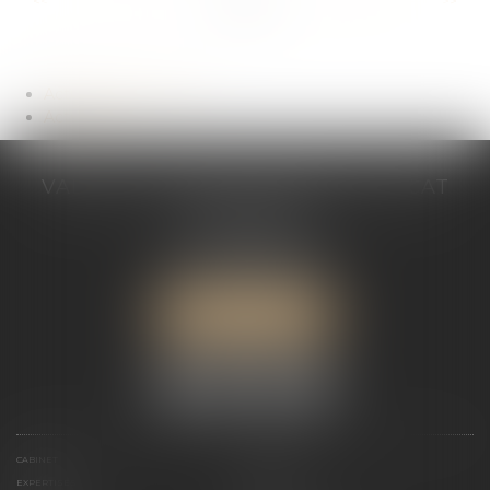
...
...
<<
<
4
5
6
7
8
9
10
>
>>
Actualités du cabinet
Actualités
VALÉRIE VALADAS-BATIFOIS AVOCAT
30, avenue Messine
75008 PARIS
Tél :
+33 (0) 1 89 91 12 00
Port :
06 76 53 78 03
ME LOCALISER
CABINET
PRÉSENTATION
EXPERTISES
ACTUALITÉS