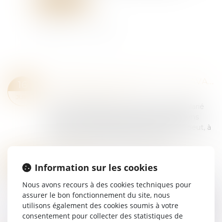
Lire la suite
MAINTIEN DU CONTRAT DE TRAVAIL EN CAS DE CHANGEMENT DE PRESTATAIRE ET LICENCIEMENT ABUSIF
16
Droit du travail - Salariés
JUIN
La Cour a rappelé le 4 juin dernier qu'un salarié
licencié en méconnaissance des dispositions
conventionnelles de maintien de contrat peut, à
son choix, soit demander au reprene...
Lire la suite
CONTRIBUTION PATRONALE ASSURANCE CHÔMAGE
12
Information sur les cookies
Droit du travail - Employeurs
/
Droit de la
MAI
protection sociale
Nous avons recours à des cookies techniques pour
La nouvelle convention d’assurance chômage a
assurer le bon fonctionnement du site, nous
prévu qu’au 1-5-2025, le taux de contribution
utilisons également des cookies soumis à votre
patronale d’assurance chômage est réduit de de
consentement pour collecter des statistiques de