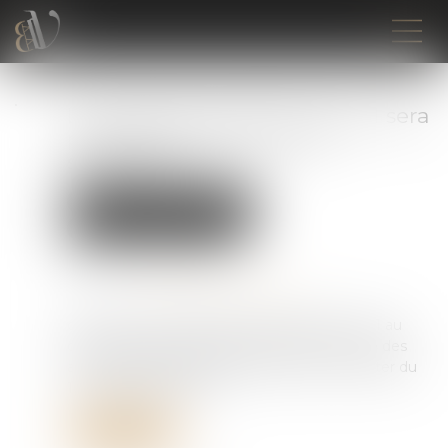
La durée des arrêts de travail sera
plafonnée à partir du 1er
septembre
Droit du travail - Employeurs
Droit de la protection sociale
Publié le :
26/06/2026
Source :
www.service-public.gouv.fr
décret du 12 juin 2026 crée l’article R.162-1-7-1 au
code de la sécurité sociale qui limite la durée des
arrêts et des prolongations prescrits à compter du
1er septembre 2026...
Lire la suite