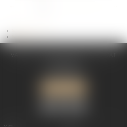
...
<<
<
1
2
3
4
5
6
7
>
>>
Actualités du cabinet
Actualités
VALÉRIE VALADAS-BATIFOIS AVOCAT
30, avenue Messine
75008 PARIS
Tél :
+33 (0) 1 89 91 12 00
Port :
06 76 53 78 03
ME LOCALISER
CABINET
PRÉSENTATION