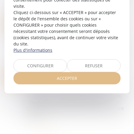
générale dégressive unique (RGDU) des
visite.
cotisati...
Cliquez ci-dessous sur « ACCEPTER » pour accepter
Lire la suite
le dépôt de l'ensemble des cookies ou sur «
UN EMPLOYEUR PEUT-IL LICENCIER UNE SALARIÉE QUI NE LUI A PAS INDIQUÉ QU'ELLE ÉTAIT ENCEINTE ?
22
CONFIGURER » pour choisir quels cookies
Droit du travail - Employeurs
/
Droit de la
nécessitant votre consentement seront déposés
JUIN
protection sociale
(cookies statistiques), avant de continuer votre visite
Dans un arrêt rendu le 3 juin 2026, la Cour de
du site.
cassation se prononce sur le cas d’une salariée
Plus d'informations
licenciée pour avoir annoncé sa grossesse
tardivement à son employeur...
CONFIGURER
REFUSER
Lire la suite
ANNUALISATION DU TEMPS DE TRAVAIL : LA PRORATISATION DU SEUIL NE PEUT ÊTRE AUTOMATIQUE
17
ACCEPTER
Droit du travail - Employeurs
JUIN
La Cour de cassation censure, dans un arrêt du 3
juin 2026, une méthode de calcul des heures
supplémentaires jugée défavorable à
l’employeur dans le cadre d’un aménagement
du te...
Lire la suite