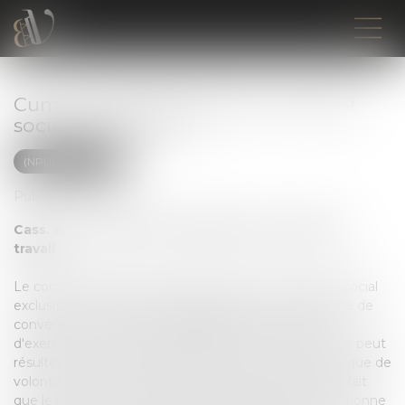
Cumul contrat de travail et mandat
social et démission
(NPU) Droit social
Publié le :
19/07/2022
Cass. soc. 18 mai 2022 : démission du contrat de
travail
Le contrat de travail d'un salarié investi d'un mandat social
exclusif de tout lien de subordination est, en l'absence de
convention contraire, suspendu pendant le temps
d'exercice du mandat. La démission d’un tel salarié ne peut
résulter que d'une manifestation claire et non équivoque de
volonté de sa part de rompre le contrat de travail. Le fait
que le procès-verbal du conseil d'administration mentionne