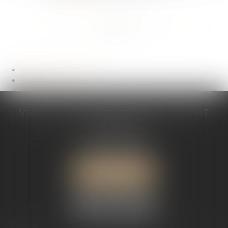
...
<<
<
41
42
43
44
45
46
47
>
>>
Actualités du cabinet
Actualités
VALÉRIE VALADAS-BATIFOIS AVOCAT
30, avenue Messine
75008 PARIS
Tél :
+33 (0) 1 89 91 12 00
Port :
06 76 53 78 03
ME LOCALISER