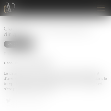
Clause de non concurrence d’un
dirigeant
(NPU) Droit social
Publié le :
19/07/2022
Cass. com. 30 mars 2022 :
La clause de non-concurrence souscrite par le dirigeant
d’une SAS dans un pacte d'associés doit être limitée dans le
temps et l’espace et proportionnée, même si le dirigeant
n'est pas salarié de la société.