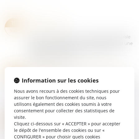
EMBAUCHE
19
(NPU) Droit social
JUIL.
Cass. soc. 13 avril 2022 : La promesse unilatérale
de contrat de travail est le contrat par lequel une
partie, le promettant, accorde à l'autre, le
bénéficiaire, le droit d'o...
Lire la suite
CUMUL CONTRAT DE TRAVAIL ET MANDAT SOCIAL ET DÉMISSION
19
(NPU) Droit social
Information sur les cookies
JUIL.
Cass. soc. 18 mai 2022 : démission du contrat de
Nous avons recours à des cookies techniques pour
travail Le contrat de travail d'un salarié investi
assurer le bon fonctionnement du site, nous
d'un mandat social exclusif de tout lien de
utilisons également des cookies soumis à votre
subordination est, en l'absen...
consentement pour collecter des statistiques de
Lire la suite
visite.
CONGÉS
19
Cliquez ci-dessous sur « ACCEPTER » pour accepter
(NPU) Droit social
JUIL.
le dépôt de l'ensemble des cookies ou sur «
Cass. soc. 2 mars 2022 : modification des dates
CONFIGURER » pour choisir quels cookies