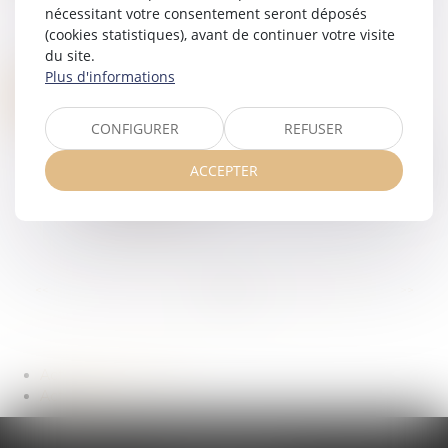
de congés L'employeur ne peut pas, sauf
nécessitant votre consentement seront déposés
dispositions conventionnelles contraires ou
(cookies statistiques), avant de continuer votre visite
circonstances exceptionnelles, modifier l'...
du site.
Lire la suite
Plus d'informations
LA CLAUSE D’EXCLUSIVITÉ ET L’EXÉCUTION DE BONNE FOI DU CONTRAT DE TRAVAIL
19
(NPU) Droit social
JUIL.
CONFIGURER
REFUSER
La clause d’exclusivité n’est valable que : si elle
est indispensable à la protection des intérêts
ACCEPTER
légitimes de l’entreprise, si elle est justifiée par la
nature de la tâc...
Lire la suite
...
<<
<
41
42
43
44
45
46
47
>
>>
Actualités du cabinet
Actualités