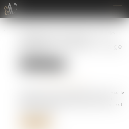
Forfait jours et santé du salarié :
validation d’un accord
d’entreprise encadrant la charge
de travail
Droit du travail - Salariés
Publié le :
18/05/2026
Source :
www.lemag-juridique.com
Par cet arrêt, la Cour de cassation se prononce sur la
validité d’une convention de forfait en jours au
regard des exigences relatives au droit à la santé et
au repos du salarié...
Lire la suite