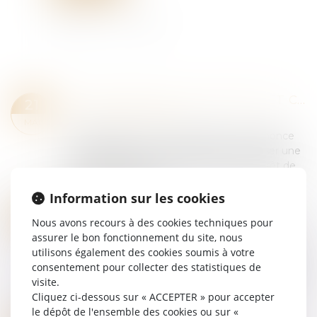
VISITE MÉDICALE DE REPRISE ET CONVENTION COLLECTIVE : L’EMPLOYEUR TENU MALGRÉ L’ÉVOLUTION DES TEXTES
21
Droit du travail - Salariés
MAI
Par cet arrêt, la Cour de cassation se prononce
sur l’obligation pour l’employeur d’organiser une
visite médicale de reprise à l’issue d’un arrêt de
travail pour maladie...
Lire la suite
Information sur les cookies
DROIT À LA DÉCONNEXION : PAS DE MANQUEMENT DE L’EMPLOYEUR SI LE SALARIÉ SE CONNECTE SPONTANÉMENT
21
Nous avons recours à des cookies techniques pour
Droit du travail - Employeurs
MAI
assurer le bon fonctionnement du site, nous
Le choix du salarié de se connecter à son poste
utilisons également des cookies soumis à votre
de travail pendant un arrêt de travail pour
consentement pour collecter des statistiques de
maladie et de réaliser des actions ponctuelles en
visite.
réponse notamment à des notificatio...
Cliquez ci-dessous sur « ACCEPTER » pour accepter
Lire la suite
le dépôt de l'ensemble des cookies ou sur «