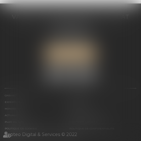
VALÉRIE VALADAS-BATIFOIS AVOCAT
30, avenue Messine
75008 PARIS
Tél :
+33 (0) 1 89 91 12 00
Port :
06 76 53 78 03
ME LOCALISER
CABINET
PRÉSENTATION
EXPERTISES
ACTUALITÉS
HONORAIRES
CONTACT
ACTUALITÉS
ACTUALITÉS DU CABINET
PLAN DU SITE
MENTIONS LÉGALES
POLITIQUE DE COOKIES
POLITIQUE DE CONFIDENTIALITÉ
Septeo Digital & Services © 2022