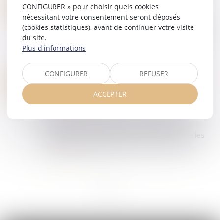
INAPTITUDE DU SALARIÉ : PEUT-ELLE ÊTRE ÉTABLIE PAR UNE VISITE INITIÉE PAR LE MÉDECIN DU TRAVAIL ?
21
CONFIGURER » pour choisir quels cookies
Droit du travail - Employeurs
nécessitant votre consentement seront déposés
MAI
(cookies statistiques), avant de continuer votre visite
Le médecin du travail peut-il, à l’issue d’une visite
du site.
médicale dont il est à l’initiative, constater
Plus d'informations
l’inaptitude d’un salarié en arrêt de travail ? La
Cour de cassation vient d...
Lire la suite
CONFIGURER
REFUSER
DIALOGUE SOCIAL ET FORMATION : NOUVELLES RÈGLES DE VERSEMENT ET DE CONTRÔLE DES CONTRIBUTIONS CONVENTIONNELLES
11
Droit du travail - Employeurs
/
Droit de la
ACCEPTER
MAI
protection sociale
Un décret du 8 avril 2026 est venu préciser les
modalités de gestion, de contrôle et de
versement des contributions conventionnelles
destinées au dialogue social et à la formati...
Lire la suite
...
<<
<
1
2
3
4
5
6
7
>
>>