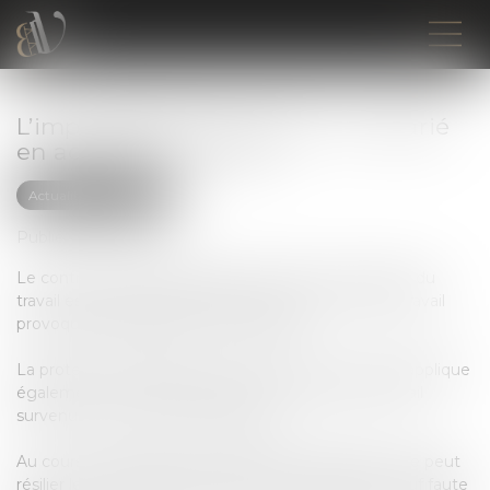
L’impossibilité de licencier un salarié
en accident du travail
Actualités du cabinet
Publié le :
29/08/2022
Le contrat de travail du salarié victime d'un accident du
travail est suspendu pendant la durée de l'arrêt de travail
provoqué par l'accident ou la maladie.
La protection légale prévue par le Code du travail s'applique
également en cas de rechute d'un accident du travail
survenu chez le même employeur.
Au cours des périodes de suspension, l’employeur ne peut
résilier le contrat de travail à durée indéterminée, sauf faute