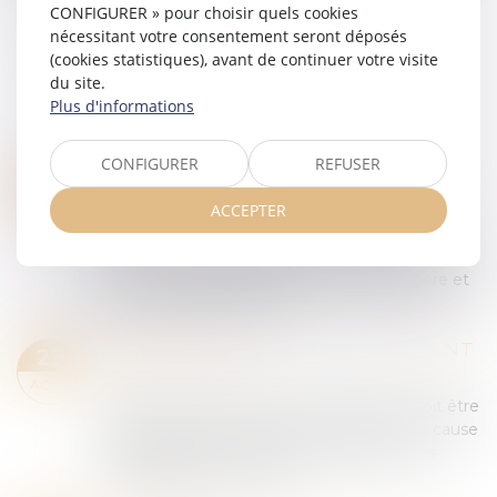
CONFIGURER » pour choisir quels cookies
nécessitant votre consentement seront déposés
(cookies statistiques), avant de continuer votre visite
du site.
Plus d'informations
CONFIGURER
REFUSER
LE DROIT AU SALARIÉ ENVOYÉ À L’ÉTRANGER (EXPATRIATION, DÉTACHEMENT, MIS À DISPOSITION) D’ÊTRE RAPATRIÉ ET RECLASSÉ EN FRANCE
29
Actualités du cabinet
ACCEPTER
AOÛT
L’article L 1235-1 du Code du travail dispose :
Lorsqu'un salarié engagé par une société mère a
été mis à la disposition d'une filiale étrangère et
qu'un contrat de travail a...
Lire la suite
LA MOTIVATION DU LICENCIEMENT
29
Actualités du cabinet
AOÛT
Tout licenciement pour motif personnel doit être
justifié par une cause réelle et sérieuse. La cause
doit d’abord être réelle ce qui implique trois
caractéristiques cumulativ...