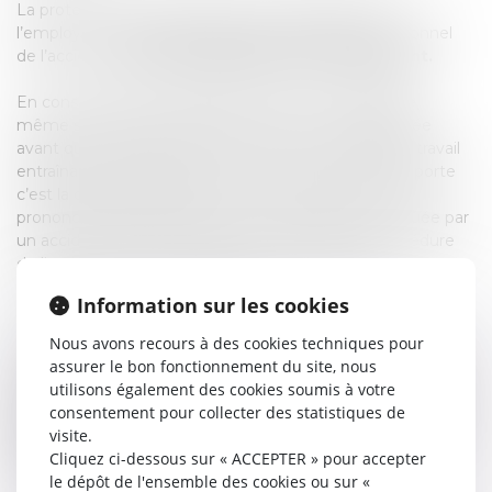
La protection est acquise dès la connaissance par
l’employeur du possible caractère potentiel professionnel
de l’accident
avant la notification du licenciement.
En conséquence, la législation protectrice s'applique,
même si la procédure de licenciement a été engagée
avant que le salarié ne soit victime d'un accident du travail
entraînant une suspension de son contrat. Ce qui importe
c’est la date de licenciement. Ainsi, le licenciement
prononcé pendant la période de suspension provoquée par
un accident du travail est nul, et ce même si la procédure
de licenciement a été engagée avant l'accident.
Information sur les cookies
A défaut, le licenciement est nul.
Nous avons recours à des cookies techniques pour
Le salarié victime d'un licenciement nul qui ne réclame pas
assurer le bon fonctionnement du site, nous
sa réintégration a droit, d'une part, aux indemnités de
utilisons également des cookies soumis à votre
rupture, d'autre part, à une indemnité réparant l'intégralité
consentement pour collecter des statistiques de
du préjudice résultant du caractère illicite du licenciement
visite.
et au moins égale à celle prévue par l’article L 1235-3 du
Cliquez ci-dessous sur « ACCEPTER » pour accepter
Code du travail.
le dépôt de l'ensemble des cookies ou sur «