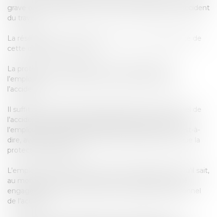
grave ou impossibilité pour des motifs étrangers à l’accident
du travail.
La résiliation du contrat effectuée en méconnaissance de
cette disposition est nulle.
La protection est acquise dès la connaissance par
l’employeur du possible caractère professionnel de
l’accident.
Il suffit que le caractère potentiellement professionnel de
l’accident à l’origine de l’arrêt de travail soit connu de
l’employeur avant la notification du licenciement, c’est-à-
dire, avant l’envoi de la lettre de licenciement pour que la
protection s’applique.
L’employeur ne peut pas licencier le salarié dès lors qu’il sait,
au moment du licenciement, qu’une procédure a été
engagée pour faire reconnaître le caractère professionnel
de l’accident.