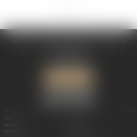
...
...
<<
<
2
3
4
5
6
7
8
>
>>
VALÉRIE VALADAS-BATIFOIS AVOCAT
30, avenue Messine
75008 PARIS
Tél :
+33 (0) 1 89 91 12 00
Port :
06 76 53 78 03
ME LOCALISER
CABINET
PRÉSENTATION
EXPERTISES
ACTUALITÉS
HONORAIRES
CONTACT