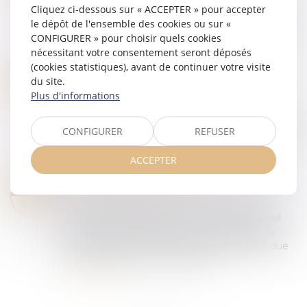
Attendu pour le 1er septembre, le décret
Cliquez ci-dessous sur « ACCEPTER » pour accepter
d'application de la loi du 21 mars 2022 relative à la
le dépôt de l'ensemble des cookies ou sur «
protection des lanceurs d'alerte est paru le 4
CONFIGURER » pour choisir quels cookies
octobre 2022. Il fixe le contenu de...
nécessitant votre consentement seront déposés
Lire la suite
(cookies statistiques), avant de continuer votre visite
RACHAT DE JOURS DE REPOS : LE MINISTÈRE DU TRAVAIL PUBLIE UN QUESTIONS-RÉPONSES
09
du site.
Droit du travail - Employeurs
Plus d'informations
NOV.
Un questions-réponses attendu a été publié le
27 octobre par le ministère du travail. Il répond à
CONFIGURER
REFUSER
un certain nombre d’interrogations des salariés
et des employeurs concernant le...
ACCEPTER
Lire la suite
GARANTIE DE PASSIF : PRISE EN CHARGE DES INDEMNITÉS DUES À UN SALARIÉ DONT LE CONTRAT EST REQUALIFIÉ
26
Droit du travail - Employeurs
OCT.
En cas de requalification de contrats de travail
irréguliers poursuivis par une société après la
cession de ses actions, la garantie de passif due
par le cédant couvre les indem...
Lire la suite