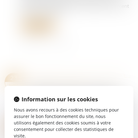
d’allumer la télé pendant leur télétravail, comment
devez-vous réagir ?...
Lire la suite
UN SYNDICAT PEUT DEMANDER LA SUSPENSION DU RÈGLEMENT INTÉRIEUR POUR DÉFAUT DE CONSULTATION DU CSE
23
Droit du travail - Employeurs
NOV.
Si l’employeur manque à son obligation de
consulter le CSE avant une mise à jour du
Information sur les cookies
règlement intérieur, un syndicat est recevable à
Nous avons recours à des cookies techniques pour
demander en référé, au nom de la défense de...
assurer le bon fonctionnement du site, nous
Lire la suite
utilisons également des cookies soumis à votre
LANCEURS D'ALERTE : LES ENTREPRISES D'AU MOINS 50 SALARIÉS DOIVENT ACTUALISER LEUR PROCÉDURE INTERNE
16
consentement pour collecter des statistiques de
Droit du travail - Employeurs
NOV.
visite.