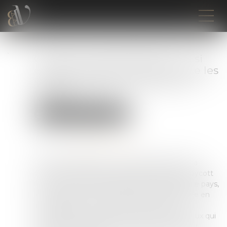
Coupe du monde de foot : et si
certains salariés veulent suivre les
matchs pendant le temps de
travail ?
Droit du travail - Employeurs
Publié le :
29/11/2022
Source :
www.editions-tissot.fr
Depuis quelques jours, le mondial de football a
commencé au Qatar. Malgré les appels au boycott
liés au non-respect des droits humains dans ce pays,
les Français ont été nombreux à suivre l’entrée en
lice des Bleus. Or, certains matchs de cette
compétition sont prévus en journée. Entre ceux qui
voudront les regarder au travail ou qui risquent