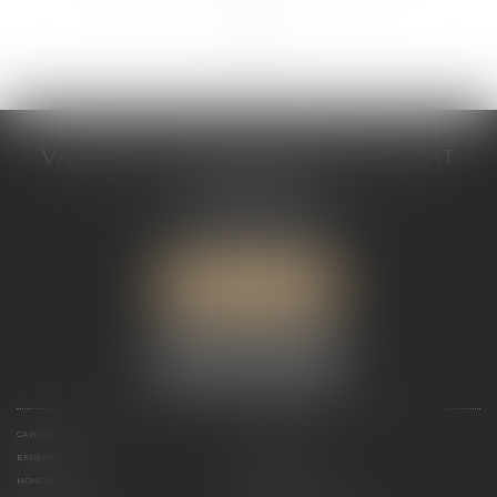
...
<<
<
17
18
19
20
21
22
23
>
>>
VALÉRIE VALADAS-BATIFOIS AVOCAT
30, avenue Messine
75008 PARIS
Tél :
+33 (0) 1 89 91 12 00
Port :
06 76 53 78 03
ME LOCALISER
CABINET
PRÉSENTATION
EXPERTISES
ACTUALITÉS
HONORAIRES
CONTACT