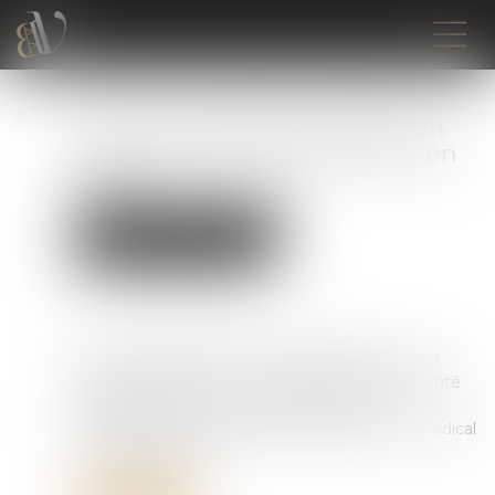
Le nouveau dossier médical en
santé au travail peut être mis en
place
Droit du travail - Employeurs
Droit de la protection sociale
Publié le :
23/11/2022
Source :
www.editions-legislatives.fr
Un décret publié au JO du 16 novembre, pris en
application de la loi du 2 août 2021 relatif à la santé
au travail, précise les règles d’élaboration,
d’accessibilité et de conservation du dossier médical
en santé au travail...