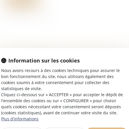
Lire la suite
oit du travail - Employeurs
/
Droit de la protection sociale
Information sur les cookies
s cotisations de Sécurité sociale à la charge des employ
ugmentent pour les rémunérations des salariés dues à 
Nous avons recours à des cookies techniques pour assurer le
bon fonctionnement du site, nous utilisons également des
nvier 2024...
cookies soumis à votre consentement pour collecter des
ire la suite
statistiques de visite.
Cliquez ci-dessous sur « ACCEPTER » pour accepter le dépôt de
oit du travail - Employeurs
/
Droit de la protection sociale
l'ensemble des cookies ou sur « CONFIGURER » pour choisir
ur la première fois depuis 2017, le taux de la cotisatio
quels cookies nécessitant votre consentement seront déposés
compter du 1er janvier 2024, celui-ci sera porté à 0,20 %..
(cookies statistiques), avant de continuer votre visite du site.
Plus d'informations
ire la suite