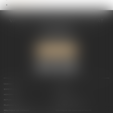
Actualités
VALÉRIE VALADAS-BATIFOIS AVOCAT
30, avenue Messine
75008 PARIS
Tél :
+33 (0) 1 89 91 12 00
Port :
06 76 53 78 03
ME LOCALISER
CABINET
PRÉSENTATION
EXPERTISES
ACTUALITÉS
HONORAIRES
CONTACT
ACTUALITÉS
ACTUALITÉS DU CABINET
PLAN DU SITE
MENTIONS LÉGALES
POLITIQUE DE COOKIES
POLITIQUE DE CONFIDENTIALITÉ