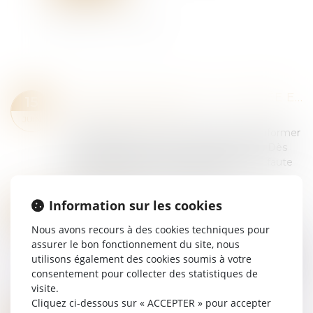
LA PROTECTION DE LA SALARIÉE ENCEINTE PRIME SUR L’OBLIGATION ALLÉGUÉE DE LOYAUTÉ
15
Droit du travail - Salariés
JUIN
Une salariée enceinte n’est pas tenue d’informer
son employeur de son état de grossesse. Dès
lors, son omission ne peut constituer une faute
grave justifiant son licenciement. T...
Lire la suite
Information sur les cookies
VISITE MÉDICALE DE REPRISE ET CONVENTION COLLECTIVE : L’EMPLOYEUR TENU MALGRÉ L’ÉVOLUTION DES TEXTES
21
Droit du travail - Salariés
MAI
Nous avons recours à des cookies techniques pour
Par cet arrêt, la Cour de cassation se prononce
assurer le bon fonctionnement du site, nous
sur l’obligation pour l’employeur d’organiser une
utilisons également des cookies soumis à votre
visite médicale de reprise à l’issue d’un arrêt de
consentement pour collecter des statistiques de
travail pour maladie...
visite.
Lire la suite
Cliquez ci-dessous sur « ACCEPTER » pour accepter