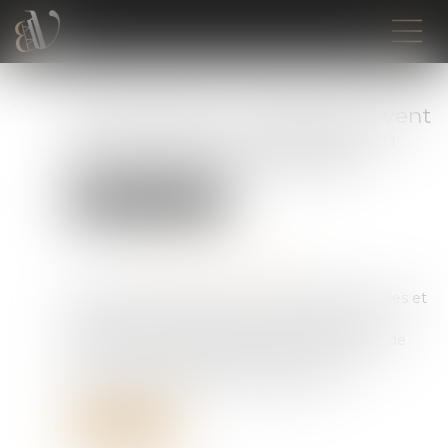
Les allocations chômage peuvent
désormais être suspendues en
cas de suspicion de fraude
Droit du travail - Salariés
Publié le :
15/07/2026
Source :
www.service-public.gouv.fr
La loi relative à la lutte contre les fraudes sociales et
fiscales a été promulguée le 25 juin 2026. Elle
prévoit de nouveaux moyens de détection et de
sanction des fraudes, notamment en ce qui
concerne les allocations de chômage...
Lire la suite